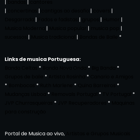
|
bandas
|
cantores
|
concertinas
|
cantigas ao desafio
|
covers
|
Desgarrada
|
Fados e fadistas
|
grupos
|
Humor
|
Musica Moderna
|
Musica popular
|
musica pop
|
sucessos
|
Musica tradicional
|
Bandas de Baile
*
Links de musica Portuguesa:
Banda Celtas
*
Banda Nova Onda
*
Big Banda
*
Grupos de baile
*
Artista Rosinha
*
Canario e Amigos
*
Bombocas
*
Ruth Marlene
*
Quina Barreiros
*
Mudanças Lisboa
*
Removals Portugal
*
TV Portugal
*
JVP Churrasqueiras
*
JVP Recuperadores
*
Maquinas
para construção
Portal de Musica ao vivo,
Artistas e Grupos Musicais