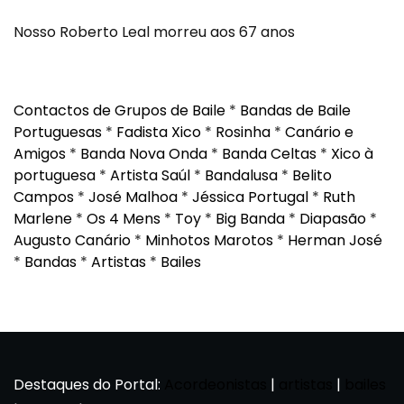
Nosso Roberto Leal morreu aos 67 anos
Contactos de Grupos de Baile
*
Bandas de Baile
Portuguesas
*
Fadista Xico
*
Rosinha
*
Canário e
Amigos
*
Banda Nova Onda
*
Banda Celtas
*
Xico à
portuguesa
*
Artista Saúl
*
Bandalusa
*
Belito
Campos
*
José Malhoa
*
Jéssica Portugal
*
Ruth
Marlene
*
Os 4 Mens
*
Toy
*
Big Banda
*
Diapasão
*
Augusto Canário
*
Minhotos Marotos
*
Herman José
*
Bandas
*
Artistas
*
Bailes
Destaques do Portal:
Acordeonistas
|
artistas
|
bailes