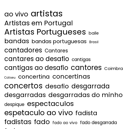
artistas
ao vivo
Artistas em Portugal
Artistas Portugueses
baile
bandas
bandas portuguesas
Brasil
cantadores
Cantares
cantares ao desafio
cantigas
cantores
cantigas ao desafio
Coimbra
concertinas
concertina
Coliseu
concertos
desgarrada
desafio
desgarradas
desgarradas do minho
espectaculos
despique
espetaculo ao vivo
fadista
fadistas
fado
fado desgarrada
fado ao vivo