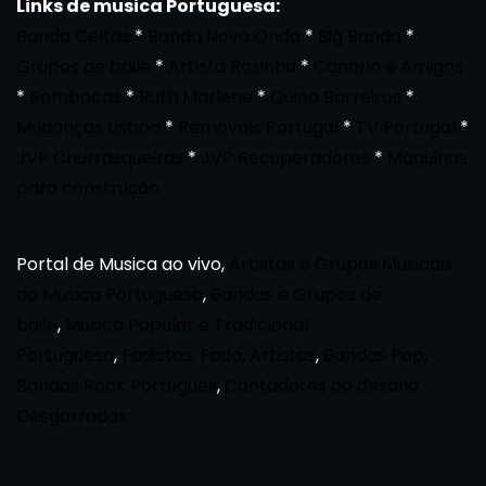
Links de musica Portuguesa:
Banda Celtas
*
Banda Nova Onda
*
Big Banda
*
Grupos de baile
*
Artista Rosinha
*
Canario e Amigos
*
Bombocas
*
Ruth Marlene
*
Quina Barreiros
*
Mudanças Lisboa
*
Removals Portugal
*
TV Portugal
*
JVP Churrasqueiras
*
JVP Recuperadores
*
Maquinas
para construção
Portal de Musica ao vivo,
Artistas e Grupos Musicais
da Musica Portuguesa
,
Bandas e Grupos de
baile
,
Musica Popular e Tradicional
Portuguesa
,
Fadistas, Fado, Artistas
,
Bandas Pop,
Bandas Rock Português
,
Cantadores ao desafio,
Desgarradas