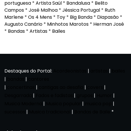
portuguesa
*
Artista Saúl
*
Bandalusa
*
Belito
Campos
*
José Malhoa
*
Jéssica Portugal
*
Ruth
Marlene
*
Os 4 Mens
*
Toy
*
Big Banda
*
Diapasão
*
Augusto Canário
*
Minhotos Marotos
*
Herman José
*
Bandas
*
Artistas
*
Bailes
Destaques do Portal:
Acordeonistas
|
artistas
|
bailes
|
bandas
|
cantores
|
concertinas
|
cantigas ao desafio
|
covers
|
Desgarrada
|
Fados e fadistas
|
grupos
|
Humor
|
Musica Moderna
|
Musica popular
|
musica pop
|
sucessos
|
Musica tradicional
|
Bandas de Baile
*