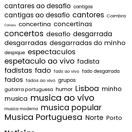
cantares ao desafio
cantigas
cantores
cantigas ao desafio
Coimbra
concertinas
concertina
Coliseu
concertos
desgarrada
desafio
desgarradas
desgarradas do minho
espectaculos
despique
espetaculo ao vivo
fadista
fadistas
fado
fado desgarrada
fado ao vivo
fados
grupos
fados ao vivo
Lisboa
minho
humor
guitarra portuguesa
musica ao vivo
musica
musica popular
musica moderna
Musica Portuguesa
Norte
Porto