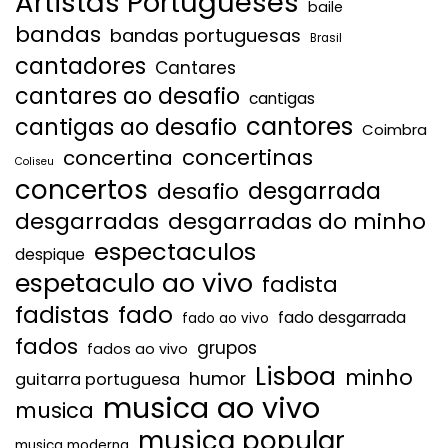
Artistas Portugueses
baile
bandas
bandas portuguesas
Brasil
cantadores
Cantares
cantares ao desafio
cantigas
cantores
cantigas ao desafio
Coimbra
concertinas
concertina
Coliseu
concertos
desgarrada
desafio
desgarradas
desgarradas do minho
espectaculos
despique
espetaculo ao vivo
fadista
fadistas
fado
fado desgarrada
fado ao vivo
fados
grupos
fados ao vivo
Lisboa
minho
humor
guitarra portuguesa
musica ao vivo
musica
musica popular
musica moderna