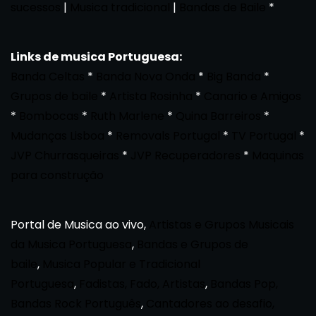
sucessos
|
Musica tradicional
|
Bandas de Baile
*
Links de musica Portuguesa:
Banda Celtas
*
Banda Nova Onda
*
Big Banda
*
Grupos de baile
*
Artista Rosinha
*
Canario e Amigos
*
Bombocas
*
Ruth Marlene
*
Quina Barreiros
*
Mudanças Lisboa
*
Removals Portugal
*
TV Portugal
*
JVP Churrasqueiras
*
JVP Recuperadores
*
Maquinas
para construção
Portal de Musica ao vivo,
Artistas e Grupos Musicais
da Musica Portuguesa
,
Bandas e Grupos de
baile
,
Musica Popular e Tradicional
Portuguesa
,
Fadistas, Fado, Artistas
,
Bandas Pop,
Bandas Rock Português
,
Cantadores ao desafio,