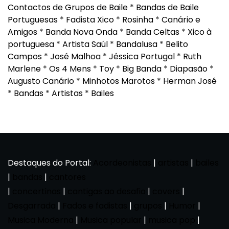
Contactos de Grupos de Baile
*
Bandas de Baile
Portuguesas
*
Fadista Xico
*
Rosinha
*
Canário e
Amigos
*
Banda Nova Onda
*
Banda Celtas
*
Xico à
portuguesa
*
Artista Saúl
*
Bandalusa
*
Belito
Campos
*
José Malhoa
*
Jéssica Portugal
*
Ruth
Marlene
*
Os 4 Mens
*
Toy
*
Big Banda
*
Diapasão
*
Augusto Canário
*
Minhotos Marotos
*
Herman José
*
Bandas
*
Artistas
*
Bailes
Destaques do Portal:
Acordeonistas
|
artistas
|
bailes
|
bandas
|
cantores
|
concertinas
|
cantigas ao desafio
|
covers
|
Desgarrada
|
Fados e fadistas
|
grupos
|
Humor
|
Musica Moderna
|
Musica popular
|
musica pop
|