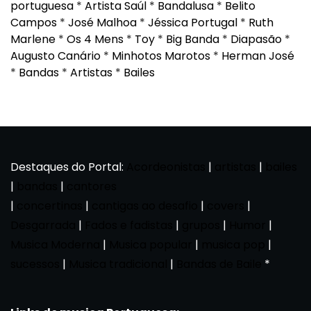
portuguesa
*
Artista Saúl
*
Bandalusa
*
Belito
Campos
*
José Malhoa
*
Jéssica Portugal
*
Ruth
Marlene
*
Os 4 Mens
*
Toy
*
Big Banda
*
Diapasão
*
Augusto Canário
*
Minhotos Marotos
*
Herman José
*
Bandas
*
Artistas
*
Bailes
Destaques do Portal:
Acordeonistas
|
artistas
|
bailes
|
bandas
|
cantores
|
concertinas
|
cantigas ao desafio
|
covers
|
Desgarrada
|
Fados e fadistas
|
grupos
|
Humor
|
Musica Moderna
|
Musica popular
|
musica pop
|
sucessos
|
Musica tradicional
|
Bandas de Baile
*