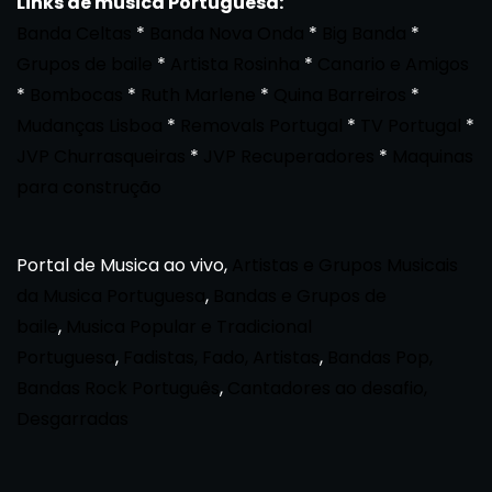
Links de musica Portuguesa:
Banda Celtas
*
Banda Nova Onda
*
Big Banda
*
Grupos de baile
*
Artista Rosinha
*
Canario e Amigos
*
Bombocas
*
Ruth Marlene
*
Quina Barreiros
*
Mudanças Lisboa
*
Removals Portugal
*
TV Portugal
*
JVP Churrasqueiras
*
JVP Recuperadores
*
Maquinas
para construção
Portal de Musica ao vivo,
Artistas e Grupos Musicais
da Musica Portuguesa
,
Bandas e Grupos de
baile
,
Musica Popular e Tradicional
Portuguesa
,
Fadistas, Fado, Artistas
,
Bandas Pop,
Bandas Rock Português
,
Cantadores ao desafio,
Desgarradas