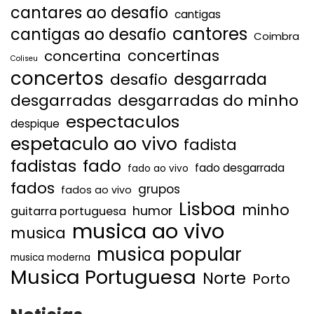
cantares ao desafio
cantigas
cantores
cantigas ao desafio
Coimbra
concertinas
concertina
Coliseu
concertos
desgarrada
desafio
desgarradas
desgarradas do minho
espectaculos
despique
espetaculo ao vivo
fadista
fadistas
fado
fado desgarrada
fado ao vivo
fados
grupos
fados ao vivo
Lisboa
minho
humor
guitarra portuguesa
musica ao vivo
musica
musica popular
musica moderna
Musica Portuguesa
Norte
Porto