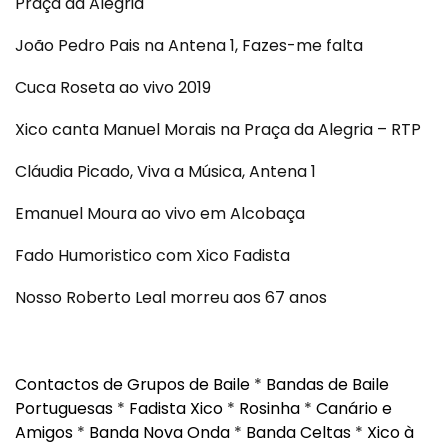
Praça da Alegria
João Pedro Pais na Antena 1, Fazes-me falta
Cuca Roseta ao vivo 2019
Xico canta Manuel Morais na Praça da Alegria – RTP
Cláudia Picado, Viva a Música, Antena 1
Emanuel Moura ao vivo em Alcobaça
Fado Humoristico com Xico Fadista
Nosso Roberto Leal morreu aos 67 anos
Contactos de Grupos de Baile
*
Bandas de Baile
Portuguesas
*
Fadista Xico
*
Rosinha
*
Canário e
Amigos
*
Banda Nova Onda
*
Banda Celtas
*
Xico à