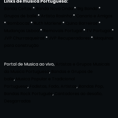
Links de musica Portuguesa:
Banda Celtas
*
Banda Nova Onda
*
Big Banda
*
Grupos de baile
*
Artista Rosinha
*
Canario e Amigos
*
Bombocas
*
Ruth Marlene
*
Quina Barreiros
*
Mudanças Lisboa
*
Removals Portugal
*
TV Portugal
*
JVP Churrasqueiras
*
JVP Recuperadores
*
Maquinas
para construção
Portal de Musica ao vivo,
Artistas e Grupos Musicais
da Musica Portuguesa
,
Bandas e Grupos de
baile
,
Musica Popular e Tradicional
Portuguesa
,
Fadistas, Fado, Artistas
,
Bandas Pop,
Bandas Rock Português
,
Cantadores ao desafio,
Desgarradas