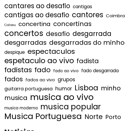
cantares ao desafio
cantigas
cantores
cantigas ao desafio
Coimbra
concertinas
concertina
Coliseu
concertos
desgarrada
desafio
desgarradas
desgarradas do minho
espectaculos
despique
espetaculo ao vivo
fadista
fadistas
fado
fado desgarrada
fado ao vivo
fados
grupos
fados ao vivo
Lisboa
minho
humor
guitarra portuguesa
musica ao vivo
musica
musica popular
musica moderna
Musica Portuguesa
Norte
Porto