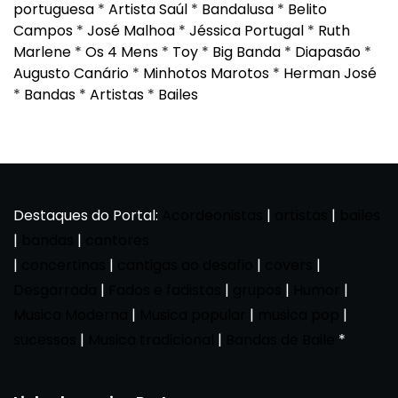
portuguesa
*
Artista Saúl
*
Bandalusa
*
Belito
Campos
*
José Malhoa
*
Jéssica Portugal
*
Ruth
Marlene
*
Os 4 Mens
*
Toy
*
Big Banda
*
Diapasão
*
Augusto Canário
*
Minhotos Marotos
*
Herman José
*
Bandas
*
Artistas
*
Bailes
Destaques do Portal:
Acordeonistas
|
artistas
|
bailes
|
bandas
|
cantores
|
concertinas
|
cantigas ao desafio
|
covers
|
Desgarrada
|
Fados e fadistas
|
grupos
|
Humor
|
Musica Moderna
|
Musica popular
|
musica pop
|
sucessos
|
Musica tradicional
|
Bandas de Baile
*