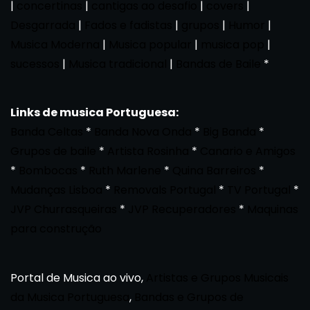
|
concertinas
|
cantigas ao desafio
|
covers
|
Desgarrada
|
Fados e fadistas
|
grupos
|
Humor
|
Musica Moderna
|
Musica popular
|
musica pop
|
sucessos
|
Musica tradicional
|
Bandas de Baile
*
Links de musica Portuguesa:
Banda Celtas
*
Banda Nova Onda
*
Big Banda
*
Grupos de baile
*
Artista Rosinha
*
Canario e Amigos
*
Bombocas
*
Ruth Marlene
*
Quina Barreiros
*
Mudanças Lisboa
*
Removals Portugal
*
TV Portugal
*
JVP Churrasqueiras
*
JVP Recuperadores
*
Maquinas
para construção
Portal de Musica ao vivo,
Artistas e Grupos Musicais
da Musica Portuguesa
,
Bandas e Grupos de