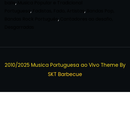
baile
,
Musica Popular e Tradicional
Portuguesa
,
Fadistas, Fado, Artistas
,
Bandas Pop,
Bandas Rock Português
,
Cantadores ao desafio,
Desgarradas
2010/2025 Musica Portuguesa ao Vivo Theme By
SKT Barbecue