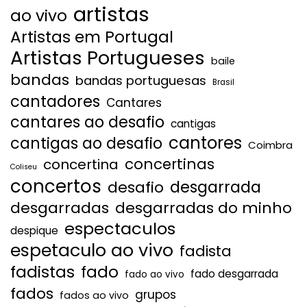
artistas
ao vivo
Artistas em Portugal
Artistas Portugueses
baile
bandas
bandas portuguesas
Brasil
cantadores
Cantares
cantares ao desafio
cantigas
cantores
cantigas ao desafio
Coimbra
concertinas
concertina
Coliseu
concertos
desgarrada
desafio
desgarradas
desgarradas do minho
espectaculos
despique
espetaculo ao vivo
fadista
fadistas
fado
fado desgarrada
fado ao vivo
fados
grupos
fados ao vivo