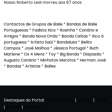
Nosso Roberto Leal morreu aos 67 anos
Contactos de Grupos de Baile
*
Bandas de Baile
Portuguesas
*
Fadista Xico
*
Rosinha
*
Canário e
Amigos
*
Banda Nova Onda
*
Banda Celtas
*
Xico à
portuguesa
*
Artista Saúl
*
Bandalusa
*
Belito
Campos
*
José Malhoa
*
Jéssica Portugal
*
Ruth
Marlene
*
Os 4 Mens
*
Toy
*
Big Banda
*
Diapasão
*
Augusto Canário
*
Minhotos Marotos
*
Herman José
*
Bandas
*
Artistas
*
Bailes
Destaques do Portal:
Acordeonistas
|
artistas
|
bailes
|
bandas
|
cantores