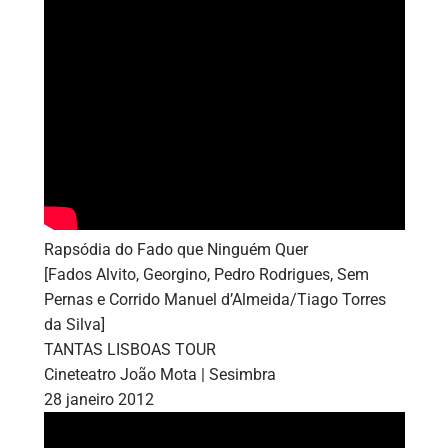
Rapsódia do Fado que Ninguém Quer
[Fados Alvito, Georgino, Pedro Rodrigues, Sem
Pernas e Corrido Manuel d’Almeida/Tiago Torres
da Silva]
TANTAS LISBOAS TOUR
Cineteatro João Mota | Sesimbra
28 janeiro 2012