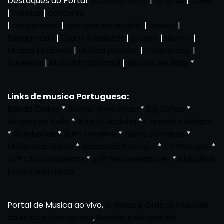
Destaques do Portal:
Acordeonistas
|
artistas
|
bailes
|
bandas
|
cantores
|
concertinas
|
cantigas ao desafio
|
covers
|
Desgarrada
|
Fados e fadistas
|
grupos
|
Humor
|
Musica Moderna
|
Musica popular
|
musica pop
|
sucessos
|
Musica tradicional
|
Bandas de Baile
*
Links de musica Portuguesa:
Banda Celtas
*
Banda Nova Onda
*
Big Banda
*
Grupos de baile
*
Artista Rosinha
*
Canario e Amigos
*
Bombocas
*
Ruth Marlene
*
Quina Barreiros
*
Mudanças Lisboa
*
Removals Portugal
*
TV Portugal
*
JVP Churrasqueiras
*
JVP Recuperadores
*
Maquinas
para construção
Portal de Musica ao vivo,
Artistas e Grupos Musicais
da Musica Portuguesa
,
Bandas e Grupos de