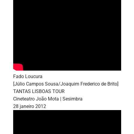
Fado Loucura
[Júlio Campos Sousa/Joaquim Frederico de Brito]
TANTAS LISBOAS TOUR
Cineteatro João Mota | Sesimbra
28 janeiro 2012